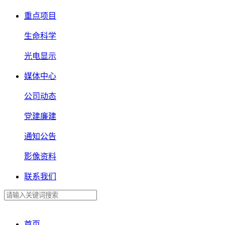
重点项目
生命科学
光电显示
媒体中心
公司动态
党建廉建
通知公告
影像资料
联系我们
首页