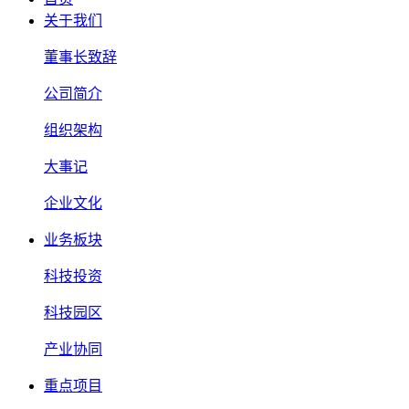
关于我们
董事长致辞
公司简介
组织架构
大事记
企业文化
业务板块
科技投资
科技园区
产业协同
重点项目