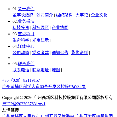
01.
关于我们
董事长致辞
|
公司简介
|
组织架构
|
大事记
|
企业文化
|
02.
业务板块
科技投资
|
科技园区
|
产业协同
|
03.
重点项目
生命科学
|
光电显示
|
04.
媒体中心
公司动态
|
党建廉建
|
通知公告
|
影像资料
|
05.
联系我们
联系电话
|
联系地址
|
地图
|
+86（020）82119157
广州黄埔区科学大道60号开发区控股中心32层
Copyright ©
2026 广州高新区科技控股集团有限公司版权所有
粤ICP备2023037631号-1
友情链接
广州黄埔区人民政府
广州开发区管委会
广州开发区控股集团