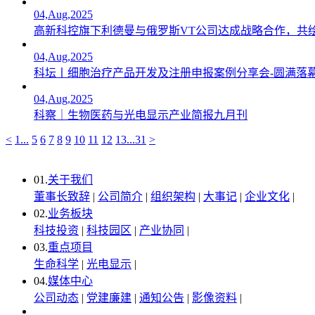
04,Aug,2025
高新科控旗下利德曼与俄罗斯VT公司达成战略合作，共
04,Aug,2025
科坛丨细胞治疗产品开发及注册申报案例分享会-圆满落
04,Aug,2025
科察｜生物医药与光电显示产业简报九月刊
<
1
...
5
6
7
8
9
10
11
12
13
...
31
>
01.
关于我们
董事长致辞
|
公司简介
|
组织架构
|
大事记
|
企业文化
|
02.
业务板块
科技投资
|
科技园区
|
产业协同
|
03.
重点项目
生命科学
|
光电显示
|
04.
媒体中心
公司动态
|
党建廉建
|
通知公告
|
影像资料
|